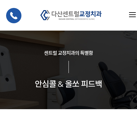
센트럴 교정치과의 특별함
안심콜 & 올쏘 피드백